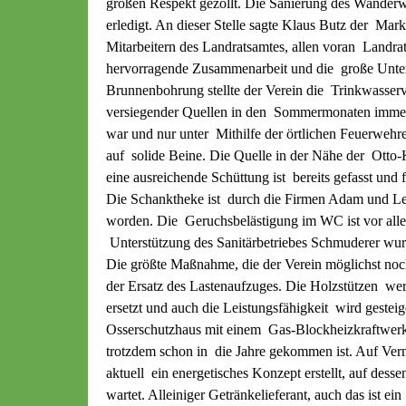
großen Respekt gezollt. Die Sanierung des Wande
erledigt. An dieser Stelle sagte Klaus Butz der Ma
Mitarbeitern des Landratsamtes, allen voran Landrat
hervorragende Zusammenarbeit und die große Unter
Brunnenbohrung stellte der Verein die Trinkwasser
versiegender Quellen in den Sommermonaten immer
war und nur unter Mithilfe der örtlichen Feuerwehre
auf solide Beine. Die Quelle in der Nähe der Otto-
eine ausreichende Schüttung ist bereits gefasst und 
Die Schanktheke ist durch die Firmen Adam und Lem
worden. Die Geruchsbelästigung im WC ist vor alle
Unterstützung des Sanitärbetriebes Schmuderer wur
Die größte Maßnahme, die der Verein möglichst noch
der Ersatz des Lastenaufzuges. Die Holzstützen wer
ersetzt und auch die Leistungsfähigkeit wird gestei
Osserschutzhaus mit einem Gas-Blockheizkraftwerk v
trotzdem schon in die Jahre gekommen ist. Auf Ver
aktuell ein energetisches Konzept erstellt, auf dess
wartet. Alleiniger Getränkelieferant, auch das ist ein