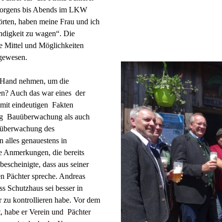
n Morgens bis Abends im LKW
örten, haben meine Frau und ich
ändigkeit zu wagen“. Die
ie Mittel und Möglichkeiten
d gewesen.
 Hand nehmen, um die
fen? Auch das war eines der
 mit eindeutigen Fakten
lung Bauüberwachung als auch
lüberwachung des
 alles genauestens in
 Anmerkungen, die bereits
bescheinigte, dass aus seiner
n Pächter spreche. Andreas
s Schutzhaus sei besser in
r zu kontrollieren habe. Vor dem
t, habe er Verein und Pächter