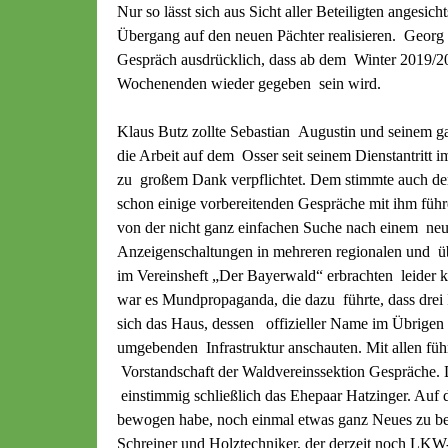
Nur so lässt sich aus Sicht aller Beteiligten angesic
Übergang auf den neuen Pächter realisieren. Georg 
Gespräch ausdrücklich, dass ab dem Winter 2019/20
Wochenenden wieder gegeben sein wird.
Klaus Butz zollte Sebastian Augustin und seinem g
die Arbeit auf dem Osser seit seinem Dienstantritt i
zu großem Dank verpflichtet. Dem stimmte auch der
schon einige vorbereitenden Gespräche mit ihm führ
von der nicht ganz einfachen Suche nach einem neu
Anzeigenschaltungen in mehreren regionalen und ü
im Vereinsheft „Der Bayerwald“ erbrachten leider k
war es Mundpropaganda, die dazu führte, dass drei 
sich das Haus, dessen offizieller Name im Übrigen 
umgebenden Infrastruktur anschauten. Mit allen führ
Vorstandschaft der Waldvereinssektion Gespräche
einstimmig schließlich das Ehepaar Hatzinger. Auf 
bewogen habe, noch einmal etwas ganz Neues zu beg
Schreiner und Holztechniker, der derzeit noch LKW-