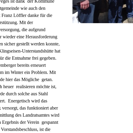
rweges ist dank der Kommune
rktgemeinde wie auch den
 Franz Löffler danke für die
stützung. Mit der
versorgung, die aufgrund
 wieder eine Herausforderung
n sicher gestellt werden konnte,
Klingseisen-Unterstandshütte hat
für die Entnahme frei gegeben.
berger bereits erneuert
m im Winter ein Problem. Mit
de hier das Mögliche getan.
 heuer realisieren möchte ist,
de durch solche aus Stahl
gert. Energetisch wird das
ersorgt, das funktioniert aber
mittlung des Landratsamtes wird
en Ergebnis der Verein gespannt
 Vorstandsbeschluss, ist die