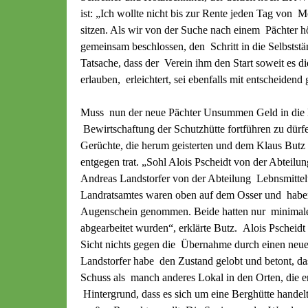
ist: „Ich wollte nicht bis zur Rente jeden Tag vo
sitzen. Als wir von der Suche nach einem Pächter h
gemeinsam beschlossen, den Schritt in die Selbstst
Tatsache, dass der Verein ihm den Start soweit es d
erlauben, erleichtert, sei ebenfalls mit entscheiden
Muss nun der neue Pächter Unsummen Geld in die
Bewirtschaftung der Schutzhütte fortführen zu dür
Gerüchte, die herum geisterten und dem Klaus Butz
entgegen trat. „Sohl Alois Pscheidt von der Abtei
Andreas Landstorfer von der Abteilung Lebnsmitte
Landratsamtes waren oben auf dem Osser und haben
Augenschein genommen. Beide hatten nur minimale
abgearbeitet wurden“, erklärte Butz. Alois Pscheidt 
Sicht nichts gegen die Übernahme durch einen neue
Landstorfer habe den Zustand gelobt und betont, das
Schuss als manch anderes Lokal in den Orten, die e
Hintergrund, dass es sich um eine Berghütte handel