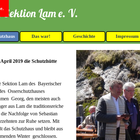
e.
 Sektion Lam e. V.
Menü überspringen
utzhaus
Das war!
Geschichte
Impressum
▼
▼
▼
April 2019 die Schutzhütte
er Sektion Lam des Bayerischer
 des Osserschutzhauses
ehmen Georg, den meisten auch
er aus Lam die traditionsreiche
 die Nachfolge von Sebastian
hrzehnten zur Ruhe setzen. Mit
 das Schutzhaus und bleibt aus
mmenden Winter geschlossen.