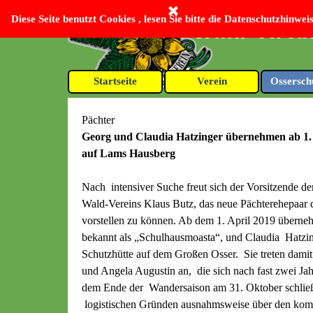
Direkt zum Seiteninhalt
Diese Seite benutzt Cookies , lesen Sie bitte die Datenschutzhinweis
Bayerischer Wald-Verein
Startseite
Verein
Ossersch
▼
Pächter
Georg und Claudia Hatzinger übernehmen ab 1. 
auf Lams Hausberg
Nach intensiver Suche freut sich der Vorsitzende d
Wald-Vereins Klaus Butz, das neue Pächterehepaar
vorstellen zu können. Ab dem 1. April 2019 übern
bekannt als „Schulhausmoasta“, und Claudia Hatzing
Schutzhütte auf dem Großen Osser. Sie treten damit
und Angela Augustin an, die sich nach fast zwei Ja
dem Ende der Wandersaison am 31. Oktober schließt
logistischen Gründen ausnahmsweise über den ko