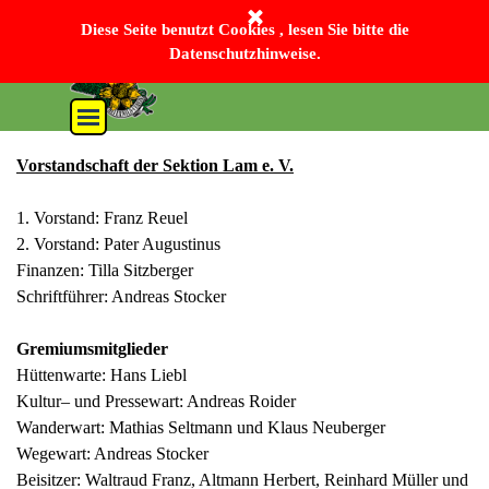
Direkt zum Seiteninhalt
Bayerischer Wald-Verein Sektion Lam e. V.
Diese Seite benutzt Cookies , lesen Sie bitte die
Datenschutzhinweise.
Menü überspringen
Vorstandschaft der Sektion Lam e. V.
1. Vorstand: Franz Reuel
2. Vorstand: Pater Augustinus
Finanzen:
Tilla Sitzberger
Schriftführer: Andreas Stocker
Gremiumsmitglieder
Hüttenwarte: Hans Liebl
Kultur– und Pressewart: Andreas Roider
Wanderwart: Mathias Seltmann und Klaus Neuberger
Wegewart: Andreas Stocker
Beisitzer: Waltraud Franz, Altmann Herbert, Reinhard Müller und