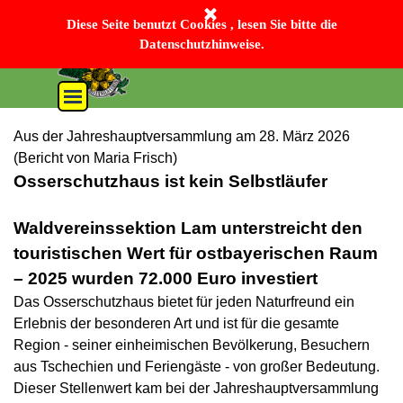
Direkt zum Seiteninhalt
Bayerischer Wald-Verein Sektion Lam e. V.
Diese Seite benutzt Cookies , lesen Sie bitte die
Datenschutzhinweise.
Menü überspringen
Aus der Jahreshauptversammlung am 28. März 2026
(Bericht von Maria Frisch)
Osserschutzhaus ist kein Selbstläufer
Waldvereinssektion Lam unterstreicht den
touristischen Wert für ostbayerischen Raum
– 2025 wurden 72.000 Euro investiert
D
as Osserschutzhaus bietet für jeden Naturfreund ein
Erlebnis der besonderen Art und ist für die gesamte
Region - seiner einheimischen Bevölkerung, Besuchern
aus Tschechien und Feriengäste - von großer Bedeutung.
Dieser Stellenwert kam bei der Jahreshauptversammlung