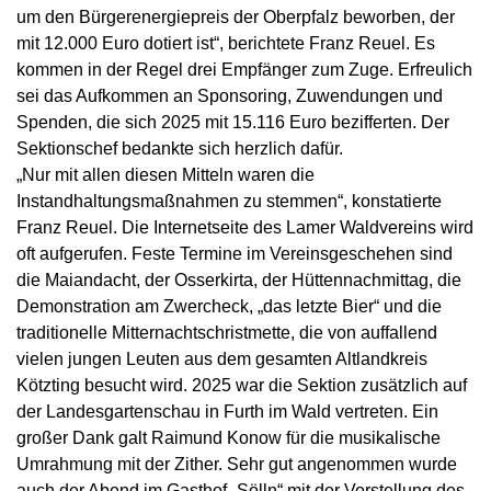
um den Bürgerenergiepreis der Oberpfalz beworben, der
mit 12.000 Euro dotiert ist“, berichtete Franz Reuel. Es
kommen in der Regel drei Empfänger zum Zuge. Erfreulich
sei das Aufkommen an Sponsoring, Zuwendungen und
Spenden, die sich 2025 mit 15.116 Euro bezifferten. Der
Sektionschef bedankte sich herzlich dafür.
„Nur mit allen diesen Mitteln waren die
Instandhaltungsmaßnahmen zu stemmen“, konstatierte
Franz Reuel. Die Internetseite des Lamer Waldvereins wird
oft aufgerufen. Feste Termine im Vereinsgeschehen sind
die Maiandacht, der Osserkirta, der Hüttennachmittag, die
Demonstration am Zwercheck, „das letzte Bier“ und die
traditionelle Mitternachtschristmette, die von auffallend
vielen jungen Leuten aus dem gesamten Altlandkreis
Kötzting besucht wird. 2025 war die Sektion zusätzlich auf
der Landesgartenschau in Furth im Wald vertreten. Ein
großer Dank galt Raimund Konow für die musikalische
Umrahmung mit der Zither. Sehr gut angenommen wurde
auch der Abend im Gasthof „Sölln“ mit der Vorstellung des